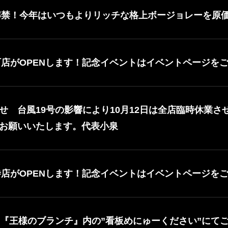
に解禁！今年はいつもよりリッチな格上ボージョレーを原
新町店がOPENします！記念イベントはイベントページを
せ 台風19号の影響により10月12日は全店臨時休業
お願いいたします。代表小泉
祥寺店がOPENします！記念イベントはイベントページを
BS『王様のブランチ』内の”看板めにゅーください”にて