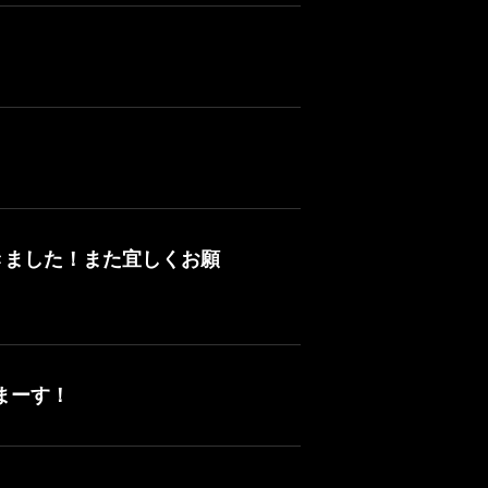
きました！また宜しくお願
まーす！