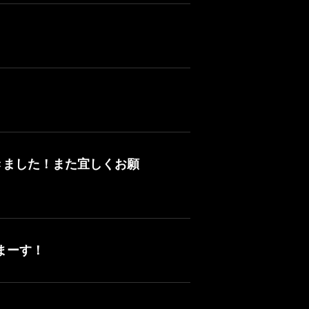
きました！また宜しくお願
まーす！