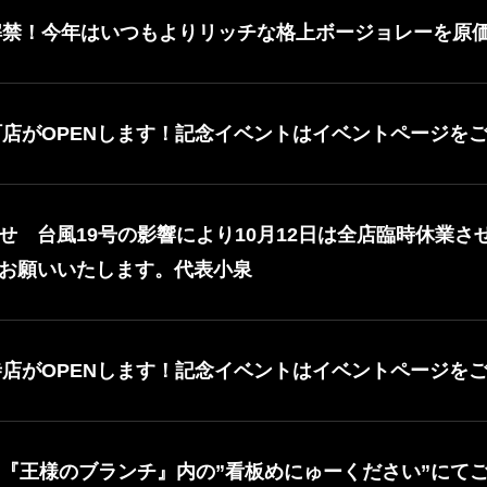
に解禁！今年はいつもよりリッチな格上ボージョレーを原
新町店がOPENします！記念イベントはイベントページを
せ 台風19号の影響により10月12日は全店臨時休業
お願いいたします。代表小泉
祥寺店がOPENします！記念イベントはイベントページを
BS『王様のブランチ』内の”看板めにゅーください”にて